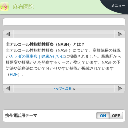
麻布医院
非アルコール性脂肪性肝炎（NASH）とは？
非アルコール性脂肪性肝炎（NASH）について、高橋院長の解説
が
カラダの豆事典 | 健康かけいぼ
に掲載されました。脂肪肝から
肝硬変や肝臓がんを発症するケースが増えています。NASHの予
防法や治療法について分かりやすい解説が掲載されています
（
PDF
）。
トップへ戻る
携帯電話用テーマ
ON
OFF