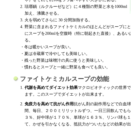
琺瑯鍋（ルクルーゼなど）に４種類の野菜と水を1000ml
加え、沸騰させる。
火を弱めてさらに 30 分間加熱する。
野菜に含まれるファイトケミカルのほとんどがスープにと
にスープを200mlを空腹時（特に朝起きた直後）、ある
る。
・冬は暖かいスープが良い。
・夏は冷蔵庫で冷やしても美味しい。
・残った野菜は味噌汁の具に使うと美味しい。
・慣れるとスープと一緒に野菜も食べても良い。
ファイトケミカルスープの効能
代謝を高めてダイエット効果
マクロビオティックの世界で
ます。このスープでダイエットが出来ます。
免疫力を高めて抗がん作用
抗がん剤の副作用などで白血球
間、毎日、２００ミリリットルずつ、一日三回飲んでもら
３％、好中球が１７０％、単球が１６３％、リンパ球も１
て、かぜを引かなくなる、抵抗力がついたなどの効果が出