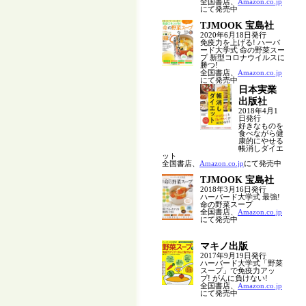
全国書店、
Amazon.co.jp
にて発売中
TJMOOK 宝島社
2020年6月18日発行
免疫力を上げる! ハーバ
ード大学式 命の野菜スー
プ 新型コロナウイルスに
勝つ!
全国書店、
Amazon.co.jp
にて発売中
日本実業
出版社
2018年4月1
日発行
好きなものを
食べながら健
康的にやせる
帳消しダイエ
ット
全国書店、
Amazon.co.jp
にて発売中
TJMOOK 宝島社
2018年3月16日発行
ハーバード大学式 最強!
命の野菜スープ
全国書店、
Amazon.co.jp
にて発売中
マキノ出版
2017年9月19日発行
ハーバード大学式「野菜
スープ」で免疫力アッ
プ! がんに負けない!
全国書店、
Amazon.co.jp
にて発売中