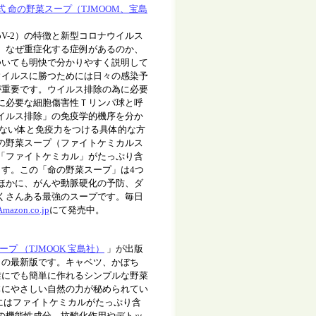
 命の野菜スープ（TJMOOM、宝島
oV-2）の特徴と新型コロナウイルス
説し、なぜ重症化する症例があるのか、
ついても明快で分かりやすく説明して
ウイルスに勝つためには日々の感染予
が重要です。ウイルス排除の為に必要
に必要な細胞傷害性Ｔリンパ球と呼
イルス排除」の免疫学的機序を分か
けない体と免疫力をつける具体的な方
の野菜スープ（ファイトケミカルス
「ファイトケミカル」がたっぷり含
ます。この「命の野菜スープ」は4つ
ほかに、がんや動脈硬化の予防、ダ
くさんある最強のスープです。毎日
Amazon.co.jp
にて発売中。
プ （TJMOOK 宝島社）
」が出版
」の最新版です。キャベツ、
かぼち
誰にでも簡単に作れるシンプルな野菜
体にやさしい自然の力が秘められてい
にはファイトケミカルがたっぷり含