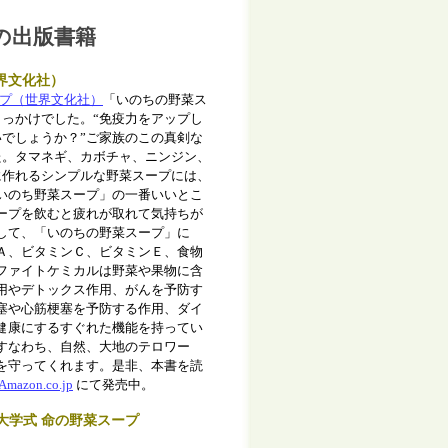
の出版書籍
界文化社）
ープ（世界文化社）
「いのちの野菜ス
っかけでした。“免疫力をアップし
でしょうか？”ご家族のこの真剣な
た。タマネギ、カボチャ、ニンジン、
に作れるシンプルな野菜スープには、
いのち野菜スープ」の一番いいとこ
ープを飲むと疲れが取れて気持ちが
して、「いのちの野菜スープ」に
Ａ、ビタミンＣ、ビタミンＥ、食物
ファイトケミカルは野菜や果物に含
用やデトックス作用、がんを予防す
塞や心筋梗塞を予防する作用、ダイ
健康にするすぐれた機能を持ってい
すなわち、自然、大地のテロワー
を守ってくれます。是非、本書を読
Amazon.co.jp
にて発売中。
大学式 命の野菜スープ