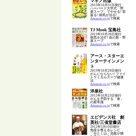
マキノ出版
2013年10月31日発行
ハーバード大学式「野
菜スープ」でやせる! 若
返る! 病気が治る!
Amazon.co.jp
で検索
TJ Mook 宝島社
2013年10月28日発行
病気を治す! 命の新・野
菜スープ
Amazon.co.jp
で検索
アース・スターエ
ンターテインメン
ト
2013年10月28日発行
がんにならない! ファイ
トケミカルスープ健康
法
Amazon.co.jp
で検索
洋泉社
2012年10月23日発行
がんを予防する「食」
の新常識
Amazon.co.jp
で検索
エビデンス社 創
英社/三省堂書店
2012年5月10日発行
免疫を整えるレシピ
「分とく山」花板が挑