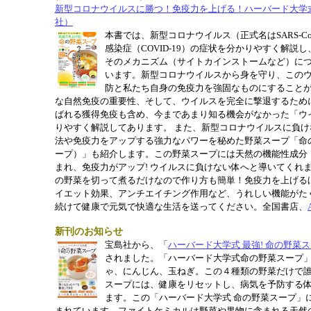
新型コロナウイルスに勝つ！免疫力を上げる！
ハーバード大学式
社）
本
書では、新型コロナウイルス（正式名はSARS-C
感染症（COVID-19）の症状を分かりやすく解
そのメカニズム（サイトカインストームなど）に
います。新型コロナウイルスから身を守り、この
防と私たち自身の免疫力を強固なものにすること
な自然免疫の重要性、そして、ウイルスを完全に撃退するため
ばれる獲得免疫も含め、今まであまり知る機会がなかった「ウ
りやすく解説してあります。 また、新型コロナウイルスに負
法や免疫力をアップする強力なパワーを秘めた野菜スープ「命
ープ）」も紹介します。この野菜スープには天然の機能性成分
まれ、免疫力がアップ! ウイルスに負けない体へと導いてくれ
の野菜を切って煮るだけなので作り方も簡単！免疫力を上げる
イエット効果、アンチエイチング作用など、うれしい機能がた
続けて健康で元気で快適な生活を送ってください。全国書店、
新刊のお知らせ
宝島社から、「
ハーバード大学式 最強! 命の野菜スー
されました。「
ハーバード大学式命の野菜スープ
ゃ、にんじん、玉ねぎ。
この４種類の野菜だけで
スー
プには、健康をリセットし、
病気を予防する
ます。この「
ハーバード大学式 命の野菜スープ」