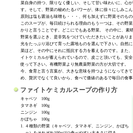
菜自身の持つ、限りなく優しい、そして甘い味わいに、心が
す。そして、野菜の秘めたるパワーが、体に徐々にしみこん
原則は塩も醤油も味噌も・・・、何も加えずに野菜そのもの
このスープが、毎日続けられる理由のもう一つは、その野菜
かりと言うことです。どこにでもある野菜。 その中に、素
野菜を選ぶとき、是非気をつけていただきたいことがありま
光をたっぷり浴びて育った露地ものを選んで下さい。自然に
菜ほど、その中にそれに抵抗する力を蓄えるのです。また、
イトケミカルが蓄えられているので、皮ごと頂いても、安全
使って下さい。有機野菜より無農薬野菜の方が大切です。
今、食育と言う言葉が、大きな意味を持つようになってきて
め、贅沢でなくて良いから、食べて価値のあるで毎日の食事
ファイトケミカルスープの作り方
キャベツ 100g
タマネギ 100g
ニンジン 100g
かぼちゃ 100g
４種類の野菜（キャベツ、タマネギ、ニンジン、かぼち
ゃ）をそれぞれ100gづつ食べやすい大きさに切る。