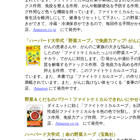
まれています
。ファイトケミカルは野菜や果物に含まれる天然
クス作用、免疫を整える作用、
がんや動脈硬化を予防する作用
グ作用など色々な機能を持っています。ファイトケ
ミカルたっ
食生活を帳消しにして、健康をリセットして下さい。
この野菜
きができて、冷蔵・
冷凍保存ができるので、毎回作る手間がか
店、
Amazon.co.jp
にて発売中。
「ハーバード大学式「野菜スープ」で免疫力アップ! がんに
がんの患者さんや、がんのご家族の大きな悩みは、
したのが「ファイトケミカルたっぷりの野菜スープ
チカラ」でがんに対抗します。① 発がんや遺伝子の
質を解毒するデトックス作用、③ 免疫力を高める作
抑える作用、です。このファイトケミカルスープは
ています。また、本書では「ファイトケミカルスープ」の作り
満載されています。また、がんに負けない体をつくる「食事の
店、
Amazon
にて発売中です。
野菜＆くだものパワー！
ファイトケミカルできれいにやせ
ダイエットに効く「ファイトケミカルスープ」を
性成分ファイトケミカルを６色の色で分類
し、ダ
ス作用、
免疫力アップ作用、
アンチエージング作
店、
Amazon.co.jp
にて発売中。
ハーバード大学式 ｜命の野菜スープ（宝島社）