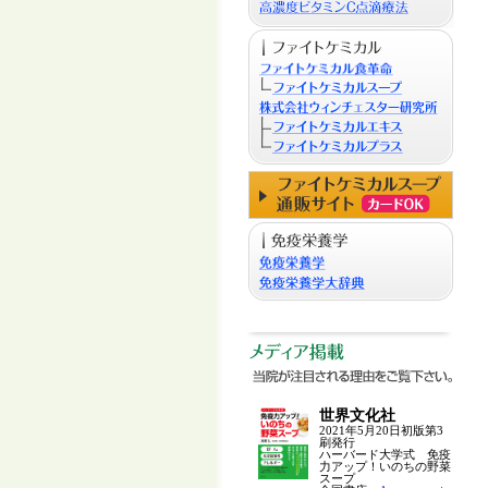
世界文化社
2021年5月20日初版第3
刷発行
ハーバード大学式 免疫
力アップ！いのちの野菜
スープ