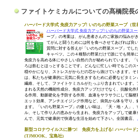
ファイトケミカルについての髙橋院長
ハーバード大学式 免疫力アップ! いのちの野菜スープ（世
ハーバード大学式 免疫力アップ! いのちの野菜ス
ープ」の考案は、がん患者さんのご家族の悩みがき
てがんと闘うためには何を食べさせてあげれば良い
質問に対する答えが「いのちの野菜スープ」でし
キャベツ。この４種類の野菜だけで誰にでも簡単
免疫力を高める体にやさしい自然の力が秘められています。「
ろは飲むとほっとすることです。どんなに忙しい時でもこのス
穏やかになり、ストレスがからだの芯から抜けていきます。そ
は、私たちが健康的に元気に長生きするために必要なビタミン
繊維、そして、ファイトケミカルがたっぷり含まれています。
まれる天然の機能性成分。免疫力アップだけでなく、抗酸化作
る作用、動脈硬化を予防する作用、血液をサラサラにして脳梗
エット効果、アンチエイジング作用など、病気から体を守り、
ます。「いのち野菜スープ」の優しい味は、「天・地・人」、
ル、そして作り人の恵みから生まれ、免疫力をアップして健康
んで、元気で健康的で快適な生活を始めて下さい。全国書店、
新型コロナウイルスに勝つ! 免疫力を上げる! ハーバード
(TJMOOK、宝島社)