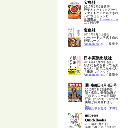
宝島社
2017年2月9日発行
野菜＆くだものパワー！
ファイトケミカルできれ
いにやせるレシピ
全国書店、
Amazon.co.jp
にて発売中
宝島社
2015年2月5日発行
ハーバード大学式｜命の
野菜スープ
Amazon.co.jp
にて発売中
日本実業出版社
2014年12月20日発行
好きなものを食べても太
らない・病気にならない
「帳消しメソッド」
Amazon.co.jp
にて発売中
週刊朝日4月4日号
2013年3月25日発売
新・名医の最新治療で
「非アルコール性脂肪
肝炎（NASH）」の治療
実績が紹介されまし
た。
掲載記事を見る（PDF）
impress
QuickBooks
2013年10月31日
名医が教える「老けな