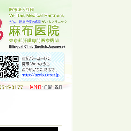
がん
、
肝炎治療の名医
がいるクリニック