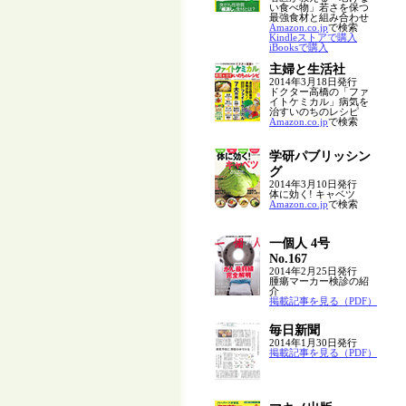
い食べ物」若さを保つ
最強食材と組み合わせ
Amazon.co.jp
で検索
Kindleストアで購入
iBooksで購入
主婦と生活社
2014年3月18日発行
ドクター高橋の「ファ
イトケミカル」病気を
治すいのちのレシピ
Amazon.co.jp
で検索
学研パブリッシン
グ
2014年3月10日発行
体に効く! キャベツ
Amazon.co.jp
で検索
一個人 4号
No.167
2014年2月25日発行
腫瘍マーカー検診の紹
介
掲載記事を見る（PDF）
毎日新聞
2014年1月30日発行
掲載記事を見る（PDF）