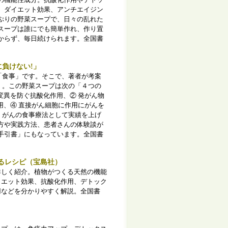
の機能性成分。
抗酸化作用やデトッ
、ダイエット効果、
アンチエイジン
ぷりの野菜スープで、
日々の乱れた
スープは誰にでも簡単作れ、作り置
からず、
毎日続けられます。全国書
負けない!」
「食事」です。そこで、著者が考案
」。この野菜スープは次の「４つの
変異を防ぐ抗酸化作用、② 発がん物
用、④ 直接がん細胞に作用にがんを
、がんの食事療法として実績を上げ
方や実践方法、患者さんの体験談が
手引書」にもなっています。全国書
るレシピ（宝島社）
詳しく紹介。
植物がつくる天然の機能
イエット効果、抗酸化作用、デトック
用などを分かりやすく解説。全国書