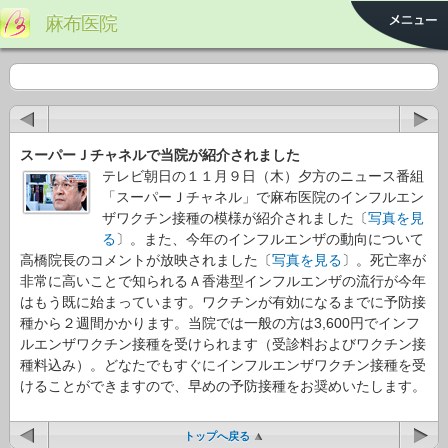
麻布医院
スーパーＪチャネルで当院が紹介されました
テレビ朝日の１１月９日（木）夕方のニュース番組
「スーパーＪチャネル」で麻布医院のインフルエン
ザワクチン接種の模様が紹介されました〔
写真を見
る
〕。また、今年のインフルエンザの動向について
高橋院長のコメントが放映されました〔
写真を見る
〕。死亡率が
非常に高いことで知られるＡ香港型インフルエンザの流行が今年
はもう既に始まっています。ワクチンが有効になるまでに予防接
種から２週間かかります。当院では一般の方は3,600円でインフ
ルエンザワクチン接種を受けられます（受診料およびワクチン接
種料込み）。どなたでもすぐにインフルエンザワクチン接種を受
けることができますので、早めの予防接種をお奨めいたします。
トップへ戻る