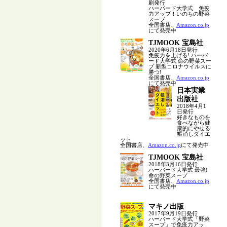
刷発行
ハーバード大学式 免疫
力アップ！いのちの野菜
スープ
全国書店、
Amazon.co.jp
にて発売中
TJMOOK 宝島社
2020年6月18日発行
免疫力を上げる! ハーバ
ード大学式 命の野菜スー
プ 新型コロナウイルスに
勝つ!
全国書店、
Amazon.co.jp
にて発売中
日本実業
出版社
2018年4月1
日発行
好きなものを
食べながら健
康的にやせる
帳消しダイエ
ット
全国書店、
Amazon.co.jp
にて発売中
TJMOOK 宝島社
2018年3月16日発行
ハーバード大学式 最強!
命の野菜スープ
全国書店、
Amazon.co.jp
にて発売中
マキノ出版
2017年9月19日発行
ハーバード大学式「野菜
スープ」で免疫力アッ