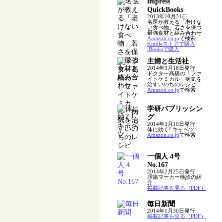
impress
QuickBooks
2013年10月31日
名医が教える「老けな
い食べ物」若さを保つ
最強食材と組み合わせ
Amazon.co.jp
で検索
Kindleストアで購入
iBooksで購入
主婦と生活社
2014年3月18日発行
ドクター高橋の「ファ
イトケミカル」病気を
治すいのちのレシピ
Amazon.co.jp
で検索
学研パブリッシン
グ
2014年3月10日発行
体に効く! キャベツ
Amazon.co.jp
で検索
一個人 4号
No.167
2014年2月25日発行
腫瘍マーカー検診の紹
介
掲載記事を見る（PDF）
毎日新聞
2014年1月30日発行
掲載記事を見る（PDF）