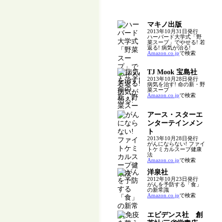
マキノ出版
2013年10月31日発行
ハーバード大学式「野
菜スープ」でやせる! 若
返る! 病気が治る!
Amazon.co.jp
で検索
TJ Mook 宝島社
2013年10月28日発行
病気を治す! 命の新・野
菜スープ
Amazon.co.jp
で検索
アース・スターエ
ンターテインメン
ト
2013年10月28日発行
がんにならない! ファイ
トケミカルスープ健康
法
Amazon.co.jp
で検索
洋泉社
2012年10月23日発行
がんを予防する「食」
の新常識
Amazon.co.jp
で検索
エビデンス社 創