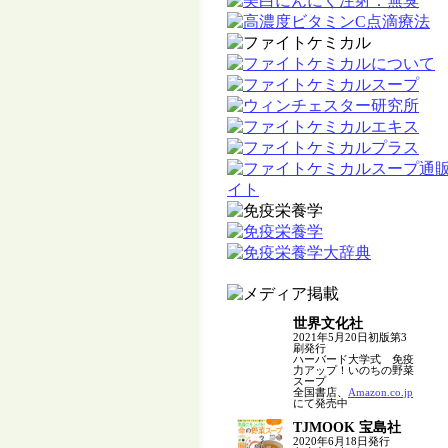
世界文化社
2021年5月20日初版第3
刷発行
ハーバード大学式 免疫
力アップ！いのちの野菜
スープ
全国書店、
Amazon.co.jp
にて発売中
TJMOOK 宝島社
2020年6月18日発行