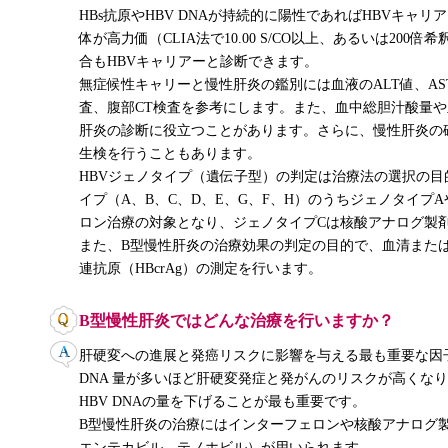
HBs抗原やHBV DNAが持続的に陽性であればHBVキャリ
体が高力価（CLIA法で10.00 S/CO以上、あるいは200
合もHBVキャリアーと診断できます。
無症候性キャリーと慢性肝炎の鑑別には血液のALT値、A
査、腹部CT検査を参考にします。また、血中総胆汁酸量
肝炎の診断に役立つことがあります。さらに、慢性肝炎の
生検を行うこともあります。
HBVジェノタイプ（遺伝子型）の判定は治療法の選択の目
イプ（A、B、C、D、E、G、F、H）のうちジェノタイプ
ロン治療の対象となり、ジェノタイプCは核酸アナログ製
また、B型慢性肝炎の治療効果の判定の目的で、血清また
連抗原（HBcrAg）の測定を行います。
B型慢性肝炎ではどんな治療を行いますか？
肝硬変への進展と発癌リスクに影響を与える最も重要な因子は
DNA 量が多いほど肝硬変発症と発がんのリスクが高くな
HBV DNAの量を下げることが最も重要です。
B型慢性肝炎の治療にはインターフェロンや核酸アナログ
エンテカビル、テノホビル）が用いられます。