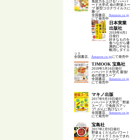
免疫力を上げる! ハーバ
ード大学式 命の野菜スー
プ 新型コロナウイルスに
勝つ!
全国書店、
Amazon.co.jp
にて発売中
日本実業
出版社
2018年4月1
日発行
好きなものを
食べながら健
康的にやせる
帳消しダイエ
ット
全国書店、
Amazon.co.jp
にて発売中
TJMOOK 宝島社
2018年3月16日発行
ハーバード大学式 最強!
命の野菜スープ
全国書店、
Amazon.co.jp
にて発売中
マキノ出版
2017年9月19日発行
ハーバード大学式「野菜
スープ」で免疫力アッ
プ! がんに負けない!
全国書店、
Amazon.co.jp
にて発売中
宝島社
2017年2月9日発行
野菜＆くだものパワー！
ファイトケミカルできれ
いにやせるレシピ