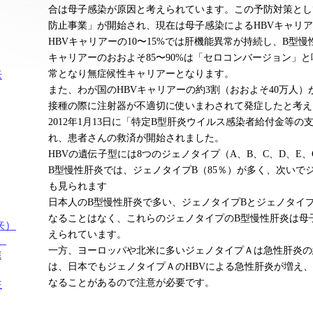
合は母子感染が原因と考えられています。この予防対策として
防止事業」が開始され、現在は母子感染によるHBVキャリ
HBVキャリアーの10〜15%では肝機能異常が持続し、B型
キャリアーのおおよそ85〜90%は「セロコンバージョン」
常となり無症候性キャリアーとなります。
また、わが国のHBVキャリアーの約3割（おおよそ40万人）
接種の際に注射器が不適切に使いまわされて発症したと考え
2012年1月13日に「特定B型肝炎ウイルス感染者給付金等
れ、患者さんの救済が開始されました。
HBVの遺伝子型には8つのジェノタイプ（A、B、C、D、E
B型慢性肝炎では、ジェノタイプB（85％）が多く、次いでジ
も見られます
日本人のB型慢性肝炎で多い、ジェノタイプBとジェノタイプ
なることはなく、これらのジェノタイプのB型慢性肝炎は母
えられています。
一方、ヨーロッパや北米に多いジェノタイプＡは急性肝炎の
は、日本でもジェノタイプＡのHBVによる急性肝炎が増え、
なることがあるので注意が必要です。