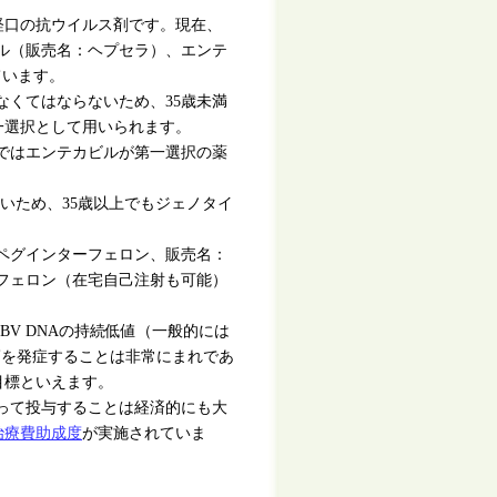
経口の抗ウイルス剤です。現在、
ル（販売名：ヘプセラ）、エンテ
ています。
くてはならないため、35歳未満
一選択として用いられます。
ではエンテカビルが第一選択の薬
いため、35歳以上でもジェノタイ
ペグインターフェロン、販売名：
フェロン（在宅自己注射も可能）
BV DNAの持続低値（一般的には
ば、肝癌を発症することは非常にまれであ
目標といえます。
って投与することは経済的にも大
治療費助成度
が実施されていま