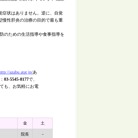
覚症状はありません。逆に、自覚
型慢性肝炎の治療の目的で最も重
防のための生活指導や食事指導を
http://azabu.atat.jp/
あ
：
03-5545-8177
で、
ても、お気軽にお電
金
土
院長
－