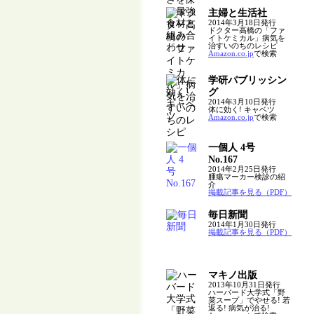
主婦と生活社
2014年3月18日発行
ドクター高橋の「ファ
イトケミカル」病気を
治すいのちのレシピ
Amazon.co.jp
で検索
学研パブリッシン
グ
2014年3月10日発行
体に効く! キャベツ
Amazon.co.jp
で検索
一個人 4号
No.167
2014年2月25日発行
腫瘍マーカー検診の紹
介
掲載記事を見る（PDF）
毎日新聞
2014年1月30日発行
掲載記事を見る（PDF）
マキノ出版
2013年10月31日発行
ハーバード大学式「野
菜スープ」でやせる! 若
返る! 病気が治る!