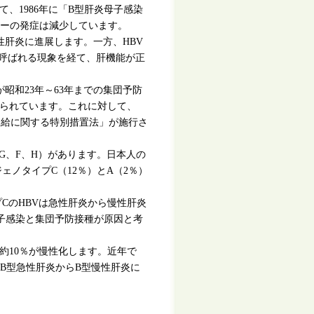
、1986年に「B型肝炎母子感染
アーの発症は減少しています。
慢性肝炎に進展します。一方、HBV
と呼ばれる現象を経て、肝機能が正
が昭和23年～63年までの集団予防
られています。これに対して、
の支給に関する特別措置法」が施行さ
、G、F、H）があります。日本人の
ェノタイプC（12％）とA（2％）
CのHBVは急性肝炎から慢性肝炎
子感染と集団予防接種が原因と考
約10％が慢性化します。近年で
B型急性肝炎からB型慢性肝炎に