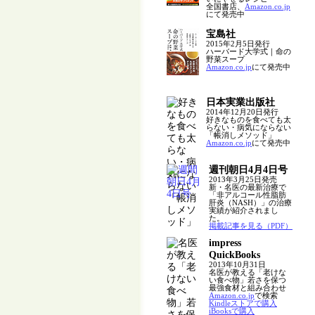
全国書店、
Amazon.co.jp
にて発売中
宝島社
2015年2月5日発行
ハーバード大学式｜命の
野菜スープ
Amazon.co.jp
にて発売中
日本実業出版社
2014年12月20日発行
好きなものを食べても太
らない・病気にならない
「帳消しメソッド」
Amazon.co.jp
にて発売中
週刊朝日4月4日号
2013年3月25日発売
新・名医の最新治療で
「非アルコール性脂肪
肝炎（NASH）」の治療
実績が紹介されまし
た。
掲載記事を見る（PDF）
impress
QuickBooks
2013年10月31日
名医が教える「老けな
い食べ物」若さを保つ
最強食材と組み合わせ
Amazon.co.jp
で検索
Kindleストアで購入
iBooksで購入