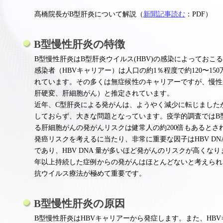
髙橋院長がB型肝炎について解説（
新聞記事読む
：PDF）
B型慢性肝炎の特徴
B型慢性肝炎はB型肝炎ウイルス(HBV)の感染によっておこ
感染者（HBVキャリアー）は人口の約1％程度で約120〜15
れています。その多くは無症候性のキャリアーですが、慢性肝
肝硬変、肝細胞がん）と推定されています。
近年、C型肝炎による発がんは、ようやく減少に転じました
しておらず、大きな問題となっています。疫学的調査ではB
る肝細胞がんの発がんリスクは健常人の約200倍もあるとさ
発癌リスクを考えるに当たり、非常に重要な因子はHBV D
であり、HBV DNA 量が多いほど発がんのリスクが高くなりま
年以上持続した症例からの発がんはほとんどないと考えられ
抗ウイルス療法が極めて重要です。
B型慢性肝炎の原因
B型慢性肝炎はHBVキャリアーから発症します。また、HB