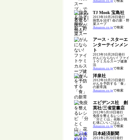
Amazon.co.jp
で検索
TJ Mook 宝島社
2013年10月28日発行
病気を治す! 命の新・野
菜スープ
Amazon.co.jp
で検索
アース・スターエ
ンターテインメン
ト
2013年10月28日発行
がんにならない! ファイ
トケミカルスープ健康
法
Amazon.co.jp
で検索
洋泉社
2012年10月23日発行
がんを予防する「食」
の新常識
Amazon.co.jp
で検索
エビデンス社 創
英社/三省堂書店
2012年5月10日発行
免疫を整えるレシピ
「分とく山」花板が挑
む体にいいごはん
Amazon.co.jp
で検索
日本経済新聞
2011年2月20日発行