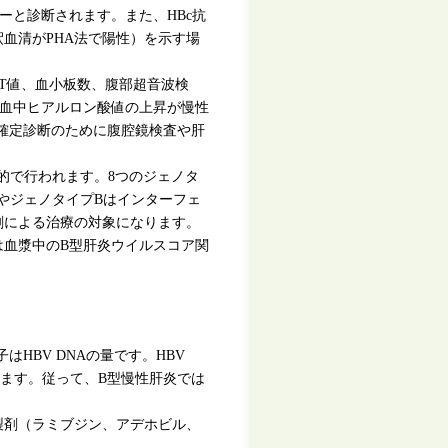
アーと診断されます。また、HBc抗
倍希釈血清がPHA法で陽性）を示す場
ST値、血小板数、腹部超音波検
や血中ヒアルロン酸値の上昇が慢性
確定診断のために腹腔鏡検査や肝
的で行われます。8つのジェノタ
AやジェノタイプBはインターフェ
剤による治療の対象になります。
は血漿中のB型肝炎ウイルスコア関
HBV DNAの量です。HBV
ります。従って、B型慢性肝炎では
製剤（ラミブジン、アデホビル、