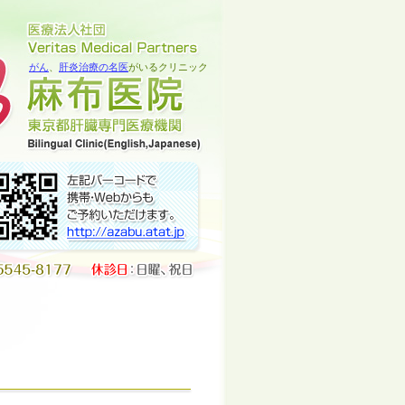
がん
、
肝炎治療の名医
がいるクリニック