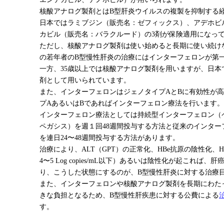
核酸アナログ製剤とはB型肝炎ウイルスの複製を抑制する
日本ではラミブジン（販売名：ゼフィックス）、アデホビ
カビル（販売名：バラクルード）の3剤が保険適用になっ
ただし、核酸アナログ製剤は使い始めると長期に使い続けな
の若年者のB型慢性肝炎の治療にはインターフェロンが第
一方、35歳以上では核酸アナログ製剤を用いますが、日本
剤として用いられています。
また、インターフェロンはジェノタイプAとBに有効性が高
プAあるいはBであればインターフェロン療法を行います。
インターフェロン療法としては持続型インターフェロン（
ペガシス）を週１回48週間投与する方法と従来のインター
を連日24〜48週間投与する方法があります。
治療により、ALT（GPT）の正常化、HBe抗原の陰性化、H
4〜5 Log copies/mL以下）あるいは陰性化が起これ
り、こうした状態にするのが、B型慢性肝炎に対する治療
また、インターフェロンや核酸アナログ製剤を長期にわた
きな負担となるため、B型慢性肝疾患に対する公費による
す。