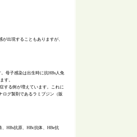
感が出現することもありますが、
。母子感染は出生時に抗HBs人免
きます。
発症する例が増えています。これに
ナログ製剤であるラミブジン（販
、HBs抗原、HBc抗体、HBe抗