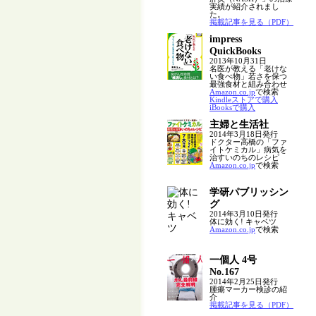
実績が紹介されまし
た。
掲載記事を見る（PDF）
impress
QuickBooks
2013年10月31日
名医が教える「老けな
い食べ物」若さを保つ
最強食材と組み合わせ
Amazon.co.jp
で検索
Kindleストアで購入
iBooksで購入
主婦と生活社
2014年3月18日発行
ドクター高橋の「ファ
イトケミカル」病気を
治すいのちのレシピ
Amazon.co.jp
で検索
学研パブリッシン
グ
2014年3月10日発行
体に効く! キャベツ
Amazon.co.jp
で検索
一個人 4号
No.167
2014年2月25日発行
腫瘍マーカー検診の紹
介
掲載記事を見る（PDF）