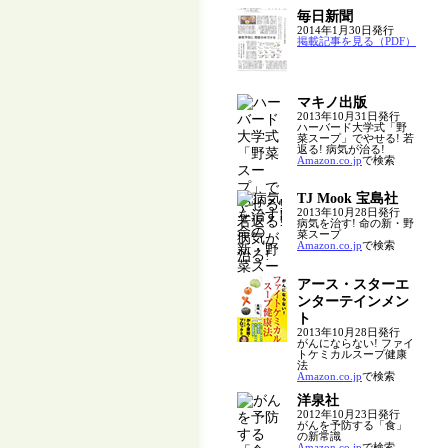
毎日新聞
2014年1月30日発行
掲載記事を見る（PDF）
マキノ出版
2013年10月31日発行
ハーバード大学式「野
菜スープ」でやせる! 若
返る! 病気が治る!
Amazon.co.jp
で検索
TJ Mook 宝島社
2013年10月28日発行
病気を治す! 命の新・野
菜スープ
Amazon.co.jp
で検索
アース・スターエ
ンターテインメン
ト
2013年10月28日発行
がんにならない! ファイ
トケミカルスープ健康
法
Amazon.co.jp
で検索
洋泉社
2012年10月23日発行
がんを予防する「食」
の新常識
Amazon.co.jp
で検索