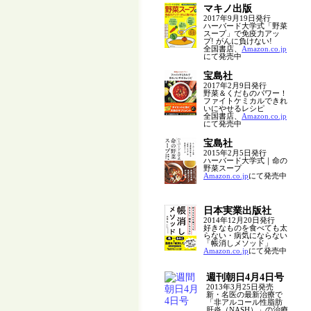
マキノ出版
2017年9月19日発行
ハーバード大学式「野菜
スープ」で免疫力アッ
プ! がんに負けない!
全国書店、
Amazon.co.jp
にて発売中
宝島社
2017年2月9日発行
野菜＆くだものパワー！
ファイトケミカルできれ
いにやせるレシピ
全国書店、
Amazon.co.jp
にて発売中
宝島社
2015年2月5日発行
ハーバード大学式｜命の
野菜スープ
Amazon.co.jp
にて発売中
日本実業出版社
2014年12月20日発行
好きなものを食べても太
らない・病気にならない
「帳消しメソッド」
Amazon.co.jp
にて発売中
週刊朝日4月4日号
2013年3月25日発売
新・名医の最新治療で
「非アルコール性脂肪
肝炎（NASH）」の治療