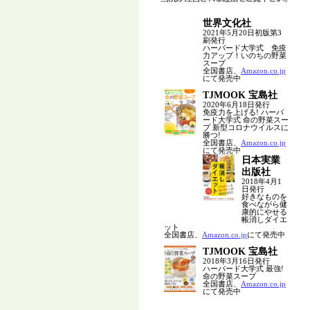
世界文化社
2021年5月20日初版第3
刷発行
ハーバード大学式 免疫
力アップ！いのちの野菜
スープ
全国書店、
Amazon.co.jp
にて発売中
TJMOOK 宝島社
2020年6月18日発行
免疫力を上げる! ハーバ
ード大学式 命の野菜スー
プ 新型コロナウイルスに
勝つ!
全国書店、
Amazon.co.jp
にて発売中
日本実業
出版社
2018年4月1
日発行
好きなものを
食べながら健
康的にやせる
帳消しダイエ
ット
全国書店、
Amazon.co.jp
にて発売中
TJMOOK 宝島社
2018年3月16日発行
ハーバード大学式 最強!
命の野菜スープ
全国書店、
Amazon.co.jp
にて発売中