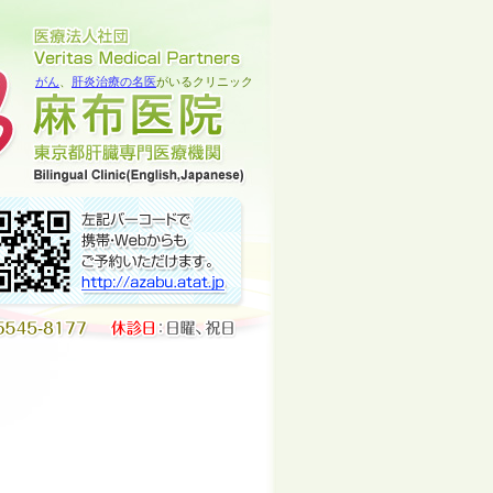
がん
、
肝炎治療の名医
がいるクリニック