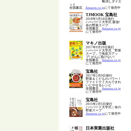
帳消しダイエ
ット
全国書店、
Amazon.co.jp
にて発売中
TJMOOK 宝島社
2018年3月16日発行
ハーバード大学式 最強!
命の野菜スープ
全国書店、
Amazon.co.jp
にて発売中
マキノ出版
2017年9月19日発行
ハーバード大学式「野菜
スープ」で免疫力アッ
プ! がんに負けない!
全国書店、
Amazon.co.jp
にて発売中
宝島社
2017年2月9日発行
野菜＆くだものパワー！
ファイトケミカルできれ
いにやせるレシピ
全国書店、
Amazon.co.jp
にて発売中
宝島社
2015年2月5日発行
ハーバード大学式｜命の
野菜スープ
Amazon.co.jp
にて発売中
日本実業出版社