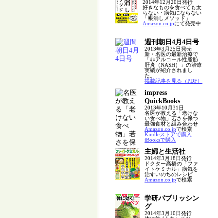
2014年12月20日発行
好きなものを食べても太
らない・病気にならない
「帳消しメソッド」
Amazon.co.jp
にて発売中
週刊朝日4月4日号
2013年3月25日発売
新・名医の最新治療で
「非アルコール性脂肪
肝炎（NASH）」の治療
実績が紹介されまし
た。
掲載記事を見る（PDF）
impress
QuickBooks
2013年10月31日
名医が教える「老けな
い食べ物」若さを保つ
最強食材と組み合わせ
Amazon.co.jp
で検索
Kindleストアで購入
iBooksで購入
主婦と生活社
2014年3月18日発行
ドクター高橋の「ファ
イトケミカル」病気を
治すいのちのレシピ
Amazon.co.jp
で検索
学研パブリッシン
グ
2014年3月10日発行