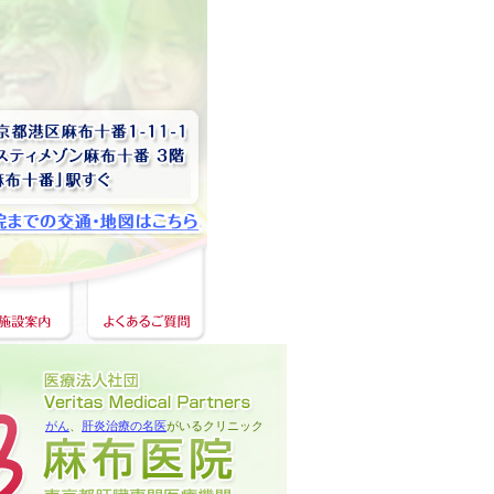
がん
、
肝炎治療の名医
がいるクリニック