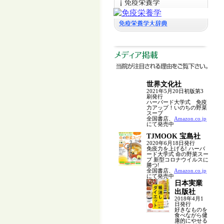
世界文化社
2021年5月20日初版第3
刷発行
ハーバード大学式 免疫
力アップ！いのちの野菜
スープ
全国書店、
Amazon.co.jp
にて発売中
TJMOOK 宝島社
2020年6月18日発行
免疫力を上げる! ハーバ
ード大学式 命の野菜スー
プ 新型コロナウイルスに
勝つ!
全国書店、
Amazon.co.jp
にて発売中
日本実業
出版社
2018年4月1
日発行
好きなものを
食べながら健
康的にやせる