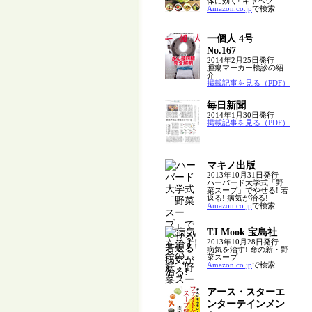
体に効く! キャベツ
Amazon.co.jp
で検索
一個人 4号
No.167
2014年2月25日発行
腫瘍マーカー検診の紹
介
掲載記事を見る（PDF）
毎日新聞
2014年1月30日発行
掲載記事を見る（PDF）
マキノ出版
2013年10月31日発行
ハーバード大学式「野
菜スープ」でやせる! 若
返る! 病気が治る!
Amazon.co.jp
で検索
TJ Mook 宝島社
2013年10月28日発行
病気を治す! 命の新・野
菜スープ
Amazon.co.jp
で検索
アース・スターエ
ンターテインメン