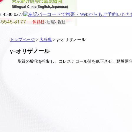
トップページ
>
大辞典
> γ−オリザノール
γ−オリザノール
脂質の酸化を抑制し、コレステロール値を低下させ、動脈硬