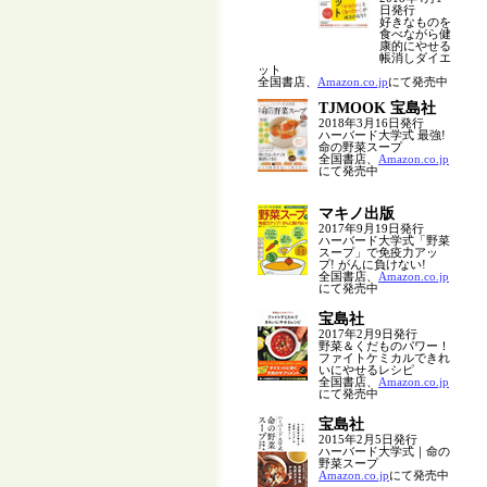
日発行
好きなものを
食べながら健
康的にやせる
帳消しダイエ
ット
全国書店、
Amazon.co.jp
にて発売中
TJMOOK 宝島社
2018年3月16日発行
ハーバード大学式 最強!
命の野菜スープ
全国書店、
Amazon.co.jp
にて発売中
マキノ出版
2017年9月19日発行
ハーバード大学式「野菜
スープ」で免疫力アッ
プ! がんに負けない!
全国書店、
Amazon.co.jp
にて発売中
宝島社
2017年2月9日発行
野菜＆くだものパワー！
ファイトケミカルできれ
いにやせるレシピ
全国書店、
Amazon.co.jp
にて発売中
宝島社
2015年2月5日発行
ハーバード大学式｜命の
野菜スープ
Amazon.co.jp
にて発売中