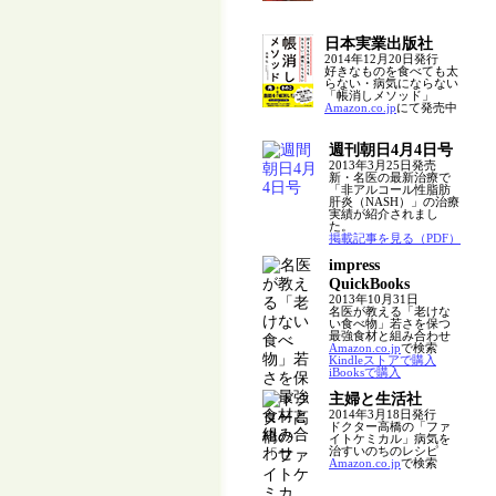
日本実業出版社
2014年12月20日発行
好きなものを食べても太
らない・病気にならない
「帳消しメソッド」
Amazon.co.jp
にて発売中
週刊朝日4月4日号
2013年3月25日発売
新・名医の最新治療で
「非アルコール性脂肪
肝炎（NASH）」の治療
実績が紹介されまし
た。
掲載記事を見る（PDF）
impress
QuickBooks
2013年10月31日
名医が教える「老けな
い食べ物」若さを保つ
最強食材と組み合わせ
Amazon.co.jp
で検索
Kindleストアで購入
iBooksで購入
主婦と生活社
2014年3月18日発行
ドクター高橋の「ファ
イトケミカル」病気を
治すいのちのレシピ
Amazon.co.jp
で検索