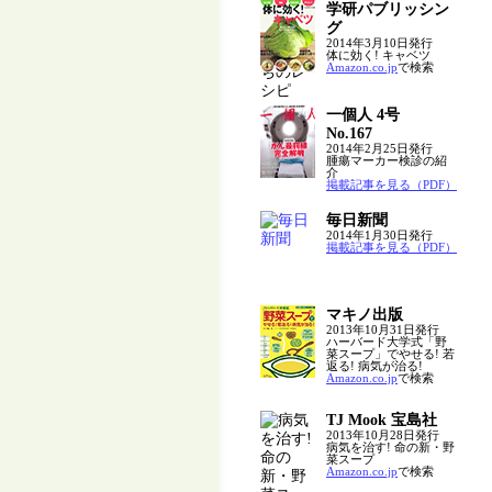
学研パブリッシン
グ
2014年3月10日発行
体に効く! キャベツ
Amazon.co.jp
で検索
一個人 4号
No.167
2014年2月25日発行
腫瘍マーカー検診の紹
介
掲載記事を見る（PDF）
毎日新聞
2014年1月30日発行
掲載記事を見る（PDF）
マキノ出版
2013年10月31日発行
ハーバード大学式「野
菜スープ」でやせる! 若
返る! 病気が治る!
Amazon.co.jp
で検索
TJ Mook 宝島社
2013年10月28日発行
病気を治す! 命の新・野
菜スープ
Amazon.co.jp
で検索