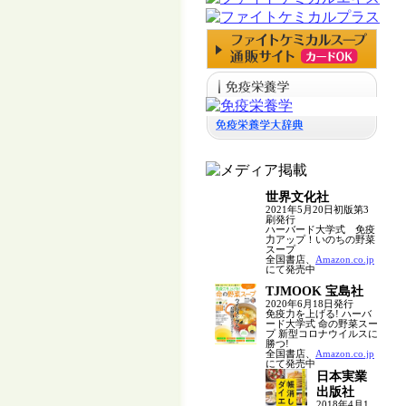
世界文化社
2021年5月20日初版第3
刷発行
ハーバード大学式 免疫
力アップ！いのちの野菜
スープ
全国書店、
Amazon.co.jp
にて発売中
TJMOOK 宝島社
2020年6月18日発行
免疫力を上げる! ハーバ
ード大学式 命の野菜スー
プ 新型コロナウイルスに
勝つ!
全国書店、
Amazon.co.jp
にて発売中
日本実業
出版社
2018年4月1